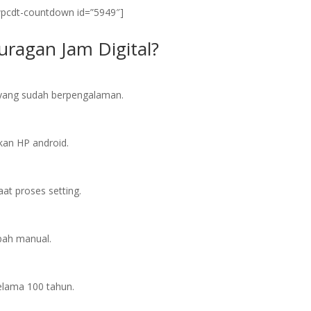
wpcdt-countdown id=”5949″]
ragan Jam Digital?
l yang sudah berpengalaman.
an HP android.
at proses setting.
bah manual.
elama 100 tahun.