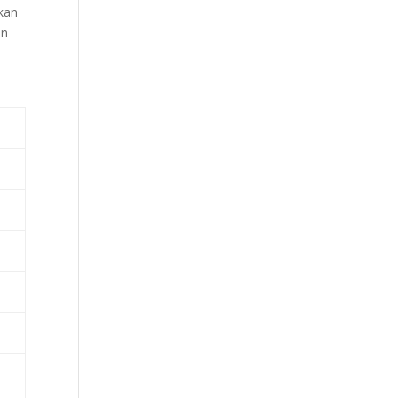
kan
an