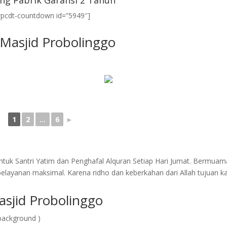
ng Pabrik Garansi 2 Tahun
wpcdt-countdown id=”5949″]
 Masjid Probolinggo
1
2
...
6
►
tuk Santri Yatim dan Penghafal Alquran Setiap Hari Jumat. Bermuam
layanan maksimal. Karena ridho dan keberkahan dari Allah tujuan k
asjid Probolinggo
background )