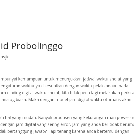
jid Probolinggo
asjid
g mempunyai kemampuan untuk menunjukkan jadwal waktu sholat yang
 pengaturan waktunya disesuaikan dengan waktu pelaksanaan pada
inding digital waktu sholat, kita tidak perlu lagi melakukan perkir
m analog biasa. Maka dengan model jam digital waktu otomatis akan
lah hal yang mudah. Banyak produsen yang kekurangan man power u
 dengan jam digital yang sering error. Jam yang anda beli tidak berum
 tidak bertanggung jawab? Tapi tenang karena anda bertemu dengan