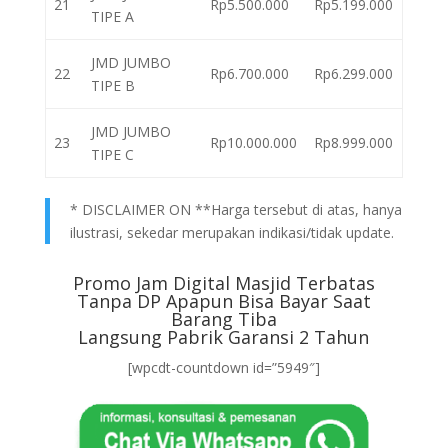
21
Rp5.500.000
Rp5.199.000
TIPE A
JMD JUMBO
22
Rp6.700.000
Rp6.299.000
TIPE B
JMD JUMBO
23
Rp10.000.000
Rp8.999.000
TIPE C
* DISCLAIMER ON **Harga tersebut di atas, hanya
ilustrasi, sekedar merupakan indikasi/tidak update.
Promo Jam Digital Masjid Terbatas
Tanpa DP Apapun Bisa Bayar Saat
Barang Tiba
Langsung Pabrik Garansi 2 Tahun
[wpcdt-countdown id=”5949″]