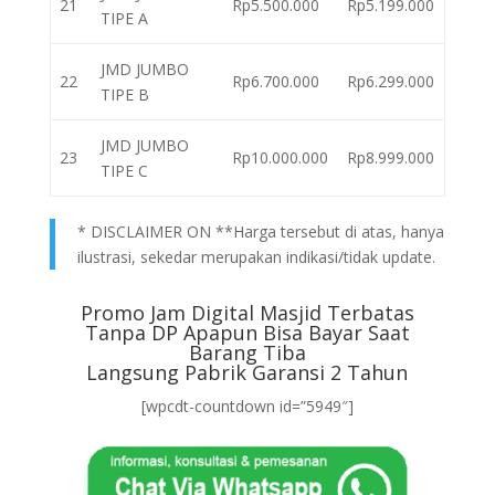
21
Rp5.500.000
Rp5.199.000
TIPE A
JMD JUMBO
22
Rp6.700.000
Rp6.299.000
TIPE B
JMD JUMBO
23
Rp10.000.000
Rp8.999.000
TIPE C
* DISCLAIMER ON **Harga tersebut di atas, hanya
ilustrasi, sekedar merupakan indikasi/tidak update.
Promo Jam Digital Masjid Terbatas
Tanpa DP Apapun Bisa Bayar Saat
Barang Tiba
Langsung Pabrik Garansi 2 Tahun
[wpcdt-countdown id=”5949″]