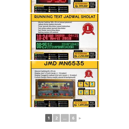
1
2
...
6
►