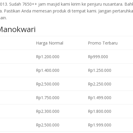
2013. Sudah 7650++ jam masjid kami kirim ke penjuru nusantara. Bah
a. Pastikan Anda memesan produk di tempat kami. Jangan pertaruhk
ain.
 Manokwari
Harga Normal
Promo Terbaru
Rp1.200.000
Rp999.000
Rp1.400.000
Rp1.250.000
Rp2.500.000
Rp2.250.000
Rp1.750.000
Rp1.499.000
Rp2.300.000
Rp1.800.000
Rp2.500.000
Rp1.999.000