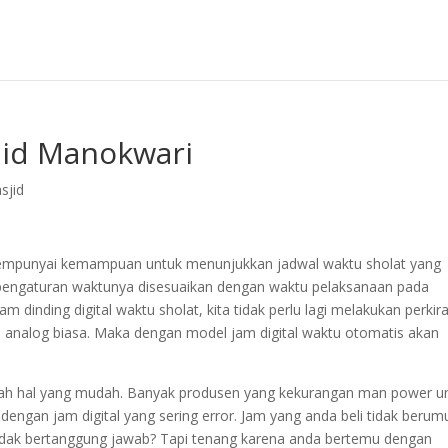
jid Manokwari
sjid
g mempunyai kemampuan untuk menunjukkan jadwal waktu sholat yang
 pengaturan waktunya disesuaikan dengan waktu pelaksanaan pada
inding digital waktu sholat, kita tidak perlu lagi melakukan perkir
m analog biasa. Maka dengan model jam digital waktu otomatis akan
lah hal yang mudah. Banyak produsen yang kekurangan man power u
 dengan jam digital yang sering error. Jam yang anda beli tidak berum
 tidak bertanggung jawab? Tapi tenang karena anda bertemu dengan