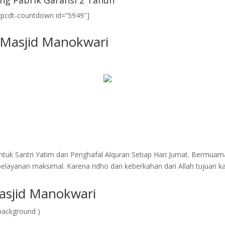
ng Pabrik Garansi 2 Tahun
wpcdt-countdown id=”5949″]
l Masjid Manokwari
tuk Santri Yatim dan Penghafal Alquran Setiap Hari Jumat. Bermuam
layanan maksimal. Karena ridho dan keberkahan dari Allah tujuan k
asjid Manokwari
background )