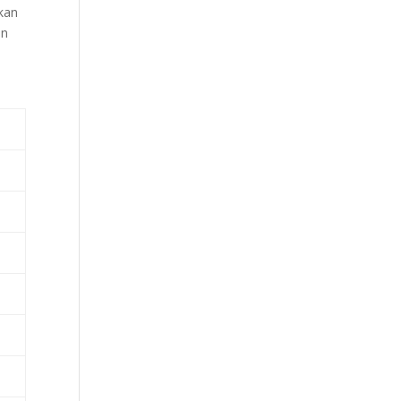
kan
an