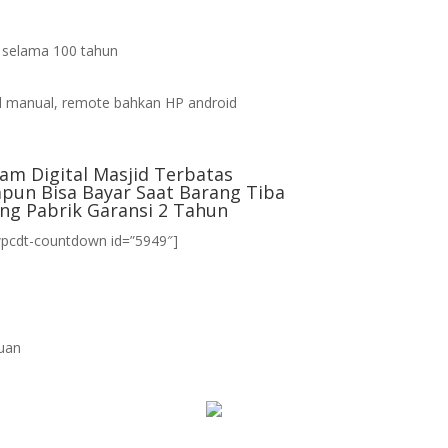
s selama 100 tahun
d
 manual, remote bahkan HP android
am Digital Masjid Terbatas
pun Bisa Bayar Saat Barang Tiba
ng Pabrik Garansi 2 Tahun
wpcdt-countdown id=”5949″]
uan