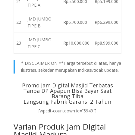
21
Rp5.500.000
Rp5.199.000
TIPE A
JMD JUMBO
22
Rp6.700.000
Rp6.299.000
TIPE B
JMD JUMBO
23
Rp10.000.000
Rp8.999.000
TIPE C
* DISCLAIMER ON **Harga tersebut di atas, hanya
ilustrasi, sekedar merupakan indikasi/tidak update.
Promo Jam Digital Masjid Terbatas
Tanpa DP Apapun Bisa Bayar Saat
Barang Tiba
Langsung Pabrik Garansi 2 Tahun
[wpcdt-countdown id=”5949″]
Varian Produk Jam Digital
Masjid Madura