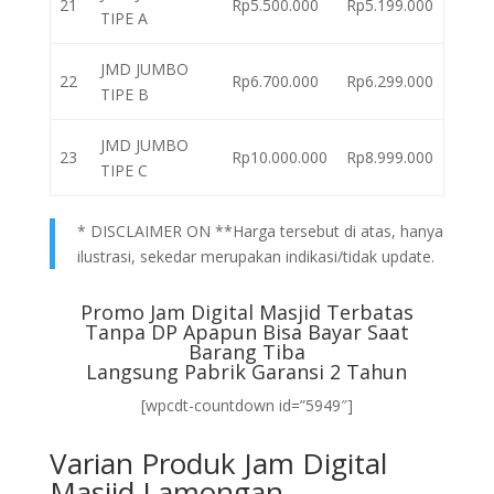
21
Rp5.500.000
Rp5.199.000
TIPE A
JMD JUMBO
22
Rp6.700.000
Rp6.299.000
TIPE B
JMD JUMBO
23
Rp10.000.000
Rp8.999.000
TIPE C
* DISCLAIMER ON **Harga tersebut di atas, hanya
ilustrasi, sekedar merupakan indikasi/tidak update.
Promo Jam Digital Masjid Terbatas
Tanpa DP Apapun Bisa Bayar Saat
Barang Tiba
Langsung Pabrik Garansi 2 Tahun
[wpcdt-countdown id=”5949″]
Varian Produk Jam Digital
Masjid Lamongan