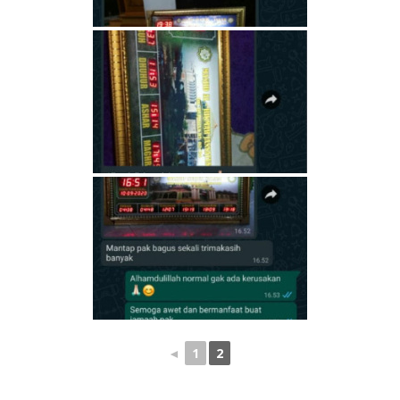
◄
1
2