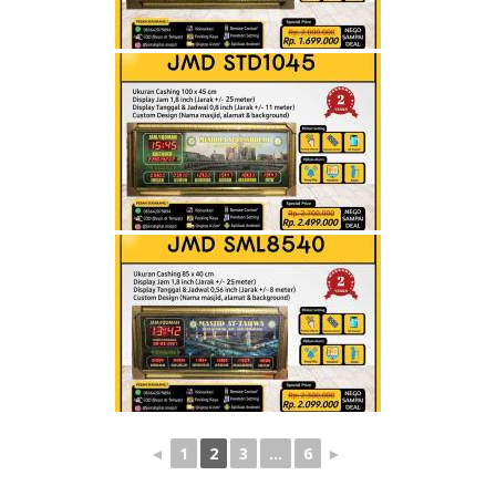
◄
1
2
3
...
6
►