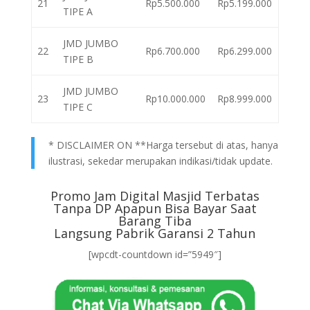
21
Rp5.500.000
Rp5.199.000
TIPE A
JMD JUMBO
22
Rp6.700.000
Rp6.299.000
TIPE B
JMD JUMBO
23
Rp10.000.000
Rp8.999.000
TIPE C
* DISCLAIMER ON **Harga tersebut di atas, hanya
ilustrasi, sekedar merupakan indikasi/tidak update.
Promo Jam Digital Masjid Terbatas
Tanpa DP Apapun Bisa Bayar Saat
Barang Tiba
Langsung Pabrik Garansi 2 Tahun
[wpcdt-countdown id=”5949″]