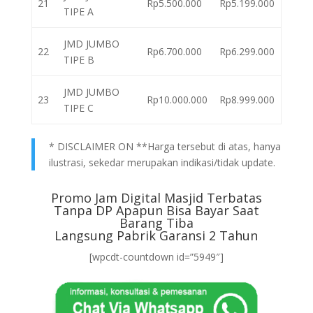
21
Rp5.500.000
Rp5.199.000
TIPE A
JMD JUMBO
22
Rp6.700.000
Rp6.299.000
TIPE B
JMD JUMBO
23
Rp10.000.000
Rp8.999.000
TIPE C
* DISCLAIMER ON **Harga tersebut di atas, hanya
ilustrasi, sekedar merupakan indikasi/tidak update.
Promo Jam Digital Masjid Terbatas
Tanpa DP Apapun Bisa Bayar Saat
Barang Tiba
Langsung Pabrik Garansi 2 Tahun
[wpcdt-countdown id=”5949″]