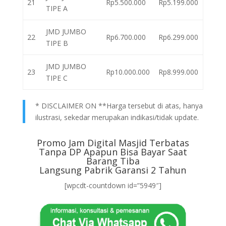
21
Rp5.500.000
Rp5.199.000
TIPE A
JMD JUMBO
22
Rp6.700.000
Rp6.299.000
TIPE B
JMD JUMBO
23
Rp10.000.000
Rp8.999.000
TIPE C
* DISCLAIMER ON **Harga tersebut di atas, hanya
ilustrasi, sekedar merupakan indikasi/tidak update.
Promo Jam Digital Masjid Terbatas
Tanpa DP Apapun Bisa Bayar Saat
Barang Tiba
Langsung Pabrik Garansi 2 Tahun
[wpcdt-countdown id=”5949″]