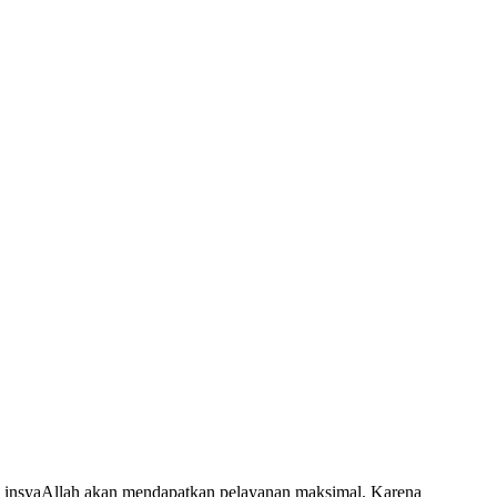
 insyaAllah akan mendapatkan pelayanan maksimal. Karena