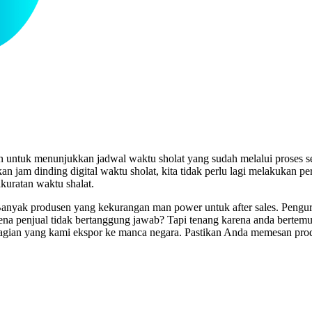
n untuk menunjukkan jadwal waktu sholat yang sudah melalui proses s
m dinding digital waktu sholat, kita tidak perlu lagi melakukan perk
uratan waktu shalat.
nyak produsen yang kekurangan man power untuk after sales. Pengurus 
rena penjual tidak bertanggung jawab? Tapi tenang karena anda berte
agian yang kami ekspor ke manca negara. Pastikan Anda memesan prod