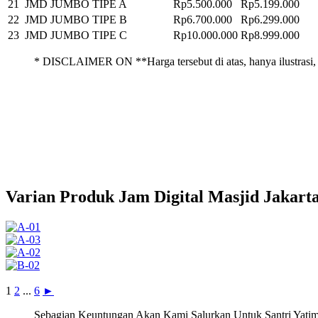
21
JMD JUMBO TIPE A
Rp5.500.000
Rp5.199.000
22
JMD JUMBO TIPE B
Rp6.700.000
Rp6.299.000
23
JMD JUMBO TIPE C
Rp10.000.000
Rp8.999.000
* DISCLAIMER ON **Harga tersebut di atas, hanya ilustrasi, 
Varian Produk Jam Digital Masjid Jakarta
1
2
...
6
►
Sebagian Keuntungan Akan Kami Salurkan Untuk Santri Yatim