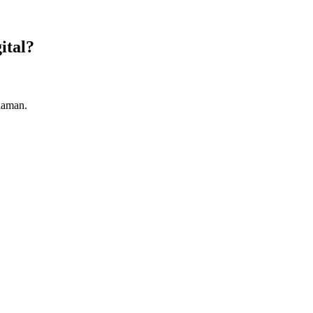
ital?
laman.