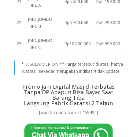
21
Rp5.500.000
Rp5.199.000
TIPE A
JMD JUMBO
22
Rp6.700.000
Rp6.299.000
TIPE B
JMD JUMBO
23
Rp10.000.000
Rp8.999.000
TIPE C
* DISCLAIMER ON **Harga tersebut di atas, hanya
ilustrasi, sekedar merupakan indikasi/tidak update.
Promo Jam Digital Masjid Terbatas
Tanpa DP Apapun Bisa Bayar Saat
Barang Tiba
Langsung Pabrik Garansi 2 Tahun
[wpcdt-countdown id=”5949″]