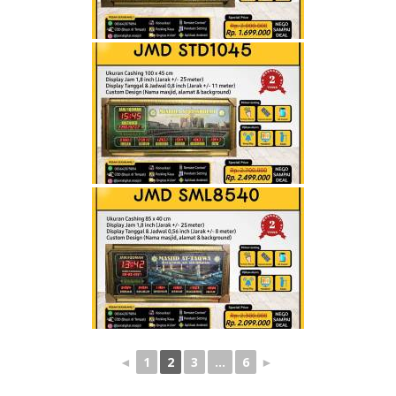
◄
1
2
3
...
6
►