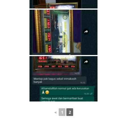
◄
1
2