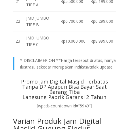
21
Rp5.500.000
Rp5.199.000
TIPE A
JMD JUMBO
22
Rp6.700.000
Rp6.299.000
TIPE B
JMD JUMBO
23
Rp10.000.000
Rp8.999.000
TIPE C
* DISCLAIMER ON **Harga tersebut di atas, hanya
ilustrasi, sekedar merupakan indikasi/tidak update.
Promo Jam Digital Masjid Terbatas
Tanpa DP Apapun Bisa Bayar Saat
Barang Tiba
Langsung Pabrik Garansi 2 Tahun
[wpcdt-countdown id=”5949″]
Varian Produk Jam Digital
Masjid Gunung Sindur