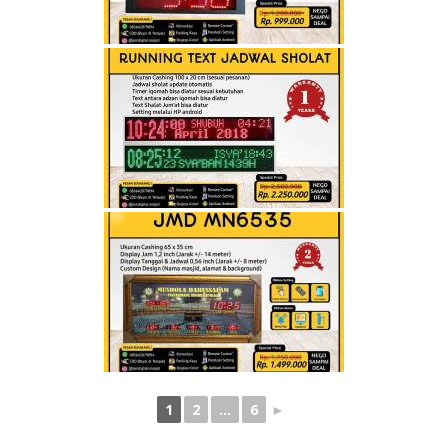
1
2
...
6
►