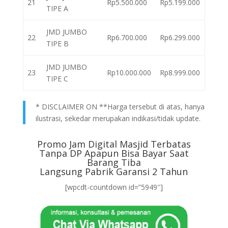
21
Rp5.500.000
Rp5.199.000
TIPE A
JMD JUMBO
22
Rp6.700.000
Rp6.299.000
TIPE B
JMD JUMBO
23
Rp10.000.000
Rp8.999.000
TIPE C
* DISCLAIMER ON **Harga tersebut di atas, hanya
ilustrasi, sekedar merupakan indikasi/tidak update.
Promo Jam Digital Masjid Terbatas
Tanpa DP Apapun Bisa Bayar Saat
Barang Tiba
Langsung Pabrik Garansi 2 Tahun
[wpcdt-countdown id=”5949″]