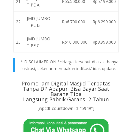
21
Rp5.500.000
Rp5.199.000
TIPE A
JMD JUMBO
22
Rp6.700.000
Rp6.299.000
TIPE B
JMD JUMBO
23
Rp10.000.000
Rp8.999.000
TIPE C
* DISCLAIMER ON **Harga tersebut di atas, hanya
ilustrasi, sekedar merupakan indikasi/tidak update.
Promo Jam Digital Masjid Terbatas
Tanpa DP Apapun Bisa Bayar Saat
Barang Tiba
Langsung Pabrik Garansi 2 Tahun
[wpcdt-countdown id=”5949″]