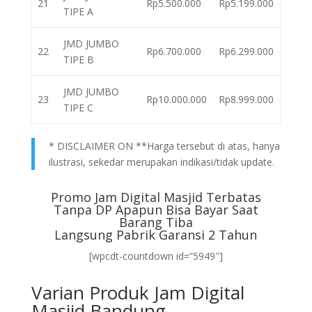
21
Rp5.500.000
Rp5.199.000
TIPE A
JMD JUMBO
22
Rp6.700.000
Rp6.299.000
TIPE B
JMD JUMBO
23
Rp10.000.000
Rp8.999.000
TIPE C
* DISCLAIMER ON **Harga tersebut di atas, hanya
ilustrasi, sekedar merupakan indikasi/tidak update.
Promo Jam Digital Masjid Terbatas
Tanpa DP Apapun Bisa Bayar Saat
Barang Tiba
Langsung Pabrik Garansi 2 Tahun
[wpcdt-countdown id=”5949″]
Varian Produk Jam Digital
Masjid Bandung