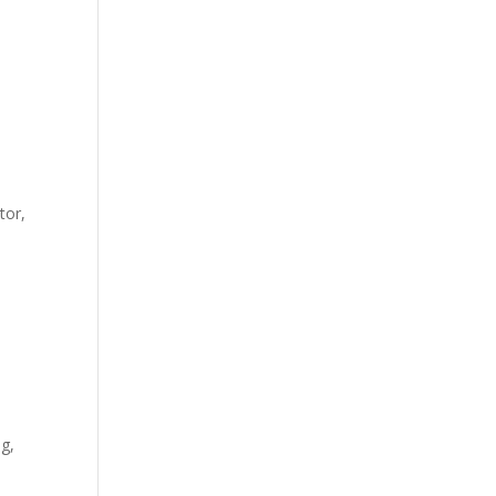
tor,
g,